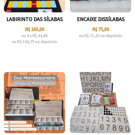
LABIRINTO DAS SÍLABAS
ENCAIXE DISSÍLABAS
R$
165,00
R$
75,00
ou
4
x
R$
43,88
ou R$
71,25
no depósito
ou R$
156,75
no depósito