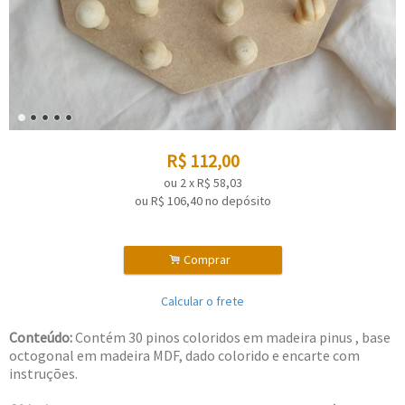
R$
112,00
ou
2
x
R$
58,03
ou R$
106,40
no depósito
.
Comprar
Calcular o frete
Conteúdo:
Contém 30 pinos coloridos em madeira pinus , base
octogonal em madeira MDF, dado colorido e encarte com
instruções.