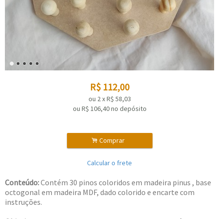
R$
112,00
ou
2
x
R$
58,03
ou R$
106,40
no depósito
.
Comprar
Calcular o frete
Conteúdo:
Contém 30 pinos coloridos em madeira pinus , base
octogonal em madeira MDF, dado colorido e encarte com
instruções.