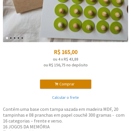
R$
165,00
ou
4
x
R$
43,88
ou R$
156,75
no depósito
.
Comprar
Calcular o frete
Contém uma base com tampa vazada em madeira MDF, 20
tampinhas e 08 pranchas em papel couchê 300 gramas - com
16 categorias – frente e verso.
16 JOGOS DA MEMÓRIA