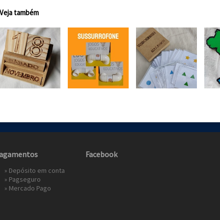
Veja também
agamentos
Facebook
» Depósito em conta
»
Pagseguro
»
Mercado Pago