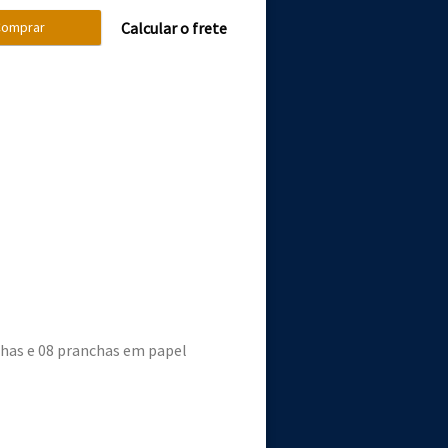
omprar
Calcular o frete
as e 08 pranchas em papel