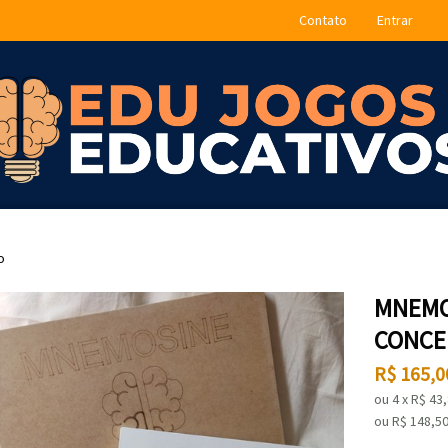
Contato
Entrar
o
MNEMO
CONCEI
R$
165,0
ou
4
x
R$
43
ou R$
148,5