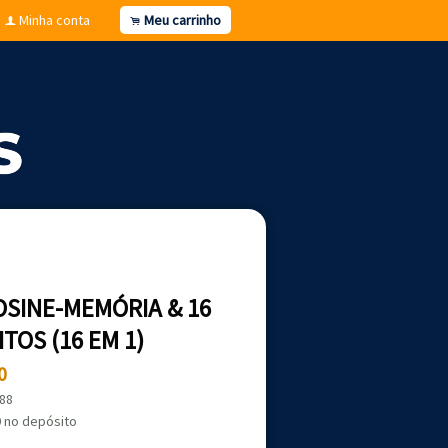
Minha conta
Meu carrinho
f
.
SINE-MEMÓRIA & 16
TOS (16 EM 1)
0
,88
0
no depósito