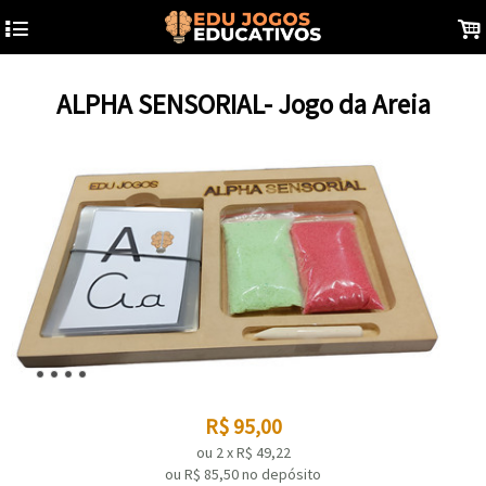
4
.
ALPHA SENSORIAL- Jogo da Areia
R$
95,00
ou
2
x
R$
49,22
ou R$
85,50
no depósito