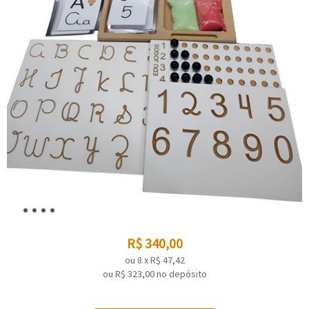
R$
340,00
ou
8
x
R$
47,42
ou R$
323,00
no depósito