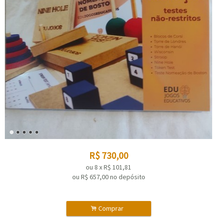
R$
730,00
ou
8
x
R$
101,81
ou R$
657,00
no depósito
.
Comprar