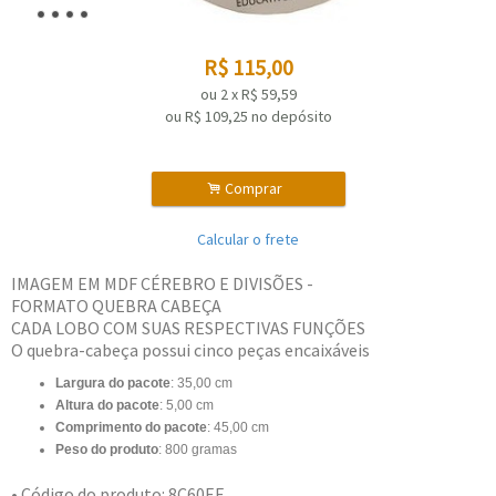
R$
115,00
ou
2
x
R$
59,59
ou R$
109,25
no depósito
.
Comprar
Calcular o frete
IMAGEM EM MDF CÉREBRO E DIVISÕES -
FORMATO QUEBRA CABEÇA
CADA LOBO COM SUAS RESPECTIVAS FUNÇÕES
O quebra-cabeça possui cinco peças encaixáveis
Largura do pacote
: 35,00 cm
Altura do pacote
: 5,00 cm
Comprimento do pacote
: 45,00 cm
Peso do produto
: 800 gramas
• Código do produto: 8C60EE