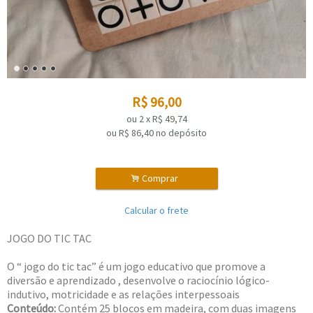
R$
96,00
ou
2
x
R$
49,74
ou R$
86,40
no depósito
.
Comprar
Calcular o frete
JOGO DO TIC TAC
O “ jogo do tic tac” é um jogo educativo que promove a
diversão e aprendizado , desenvolve o raciocínio lógico-
indutivo, motricidade e as relações interpessoais
Conteúdo:
Contém 25 blocos em madeira, com duas imagens