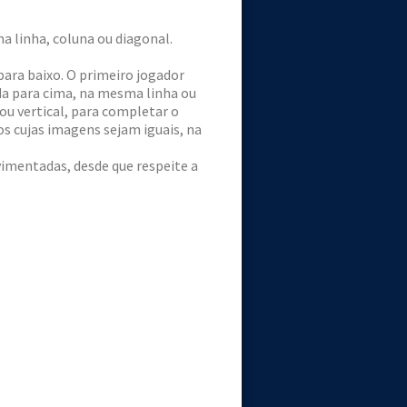
a linha, coluna ou diagonal.
para baixo. O primeiro jogador
da para cima, na mesma linha ou
ou vertical, para completar o
os cujas imagens sejam iguais, na
imentadas, desde que respeite a
as