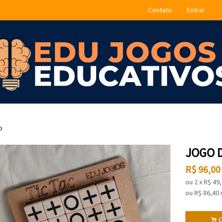
Contato
Entrar
o
JOGO D
R$
96,00
ou
2
x
R$
49
ou R$
86,40
.
C