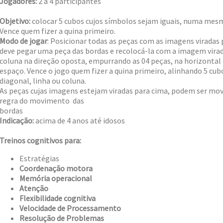
Jogadores:
2 a 4 participantes
Objetivo:
colocar 5 cubos cujos símbolos sejam iguais, numa mesm
Vence quem fizer a quina primeiro.
Modo de jogar
: Posicionar todas as peças com as imagens viradas 
deve pegar uma peça das bordas e recolocá-la com a imagem vira
coluna na direção oposta, empurrando as 04 peças, na horizontal 
espaço. Vence o jogo quem fizer a quina primeiro, alinhando 5 cub
diagonal, linha ou coluna.
As peças cujas imagens estejam viradas para cima, podem ser mov
regra do movimento das
bord
Indicação:
acima de 4 anos até idosos
Treinos cognitivos para:
Estratégias
Coordenação motora
Memória operacional
Atenção
Flexibilidade cognitiva
Velocidade de Processamento
Resolução de Problemas