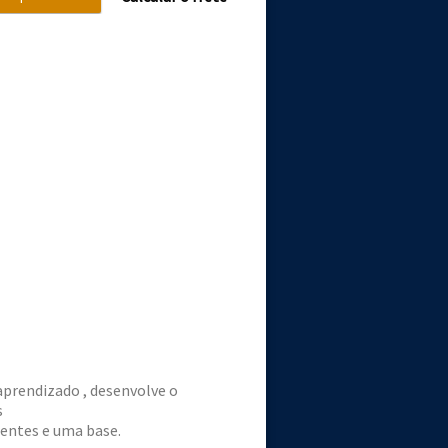
 aprendizado , desenvolve o
s
entes e uma base.