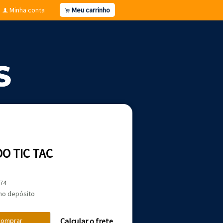
Minha conta
Meu carrinho
f
.
O TIC TAC
,74
no depósito
omprar
Calcular o frete