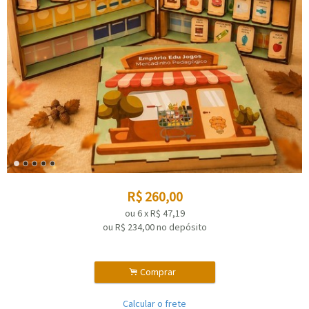
R$
260,00
ou
6
x
R$
47,19
ou R$
234,00
no depósito
.
Comprar
Calcular o frete