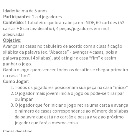
Idade:
Acima de 5 anos
Participantes:
2 a 4 jogadores
Conteúdo:
1 tabuleiro quebra-cabeça em MDF, 60 cartões (52
cartas + 8 cartas-desafio), 4 peças/jogadores em mdf
adesivadas
Objetivo:
Avançar as casas no tabuleiro de acordo com a classificação
silábica da palavra (ex. “Abacate” - avançar 4 casas, pois a
palavra possui 4 sílabas), até atingir a casa “fim” e assim
ganhar o jogo.
Ganha o jogo quem vencer todos os desafios e chegar primeiro
na casa “fim”.
Como Jogar:
Todos os jogadores posicionam sua peça na casa “início”
O jogador mais jovem inicia o jogo ou pode-se tirar par
ou ímpar
O jogador que for iniciar o jogo retira uma carta e avança
o número de casas correspondente ao número de sílabas
da palavra que está no cartão e passa a vez ao próximo
jogador que fará a mesma coisa.
Casas desafios