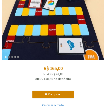
R$
165,00
ou
4
x
R$
43,88
ou R$
148,50
no depósito
.
Comprar
Calcular o frete