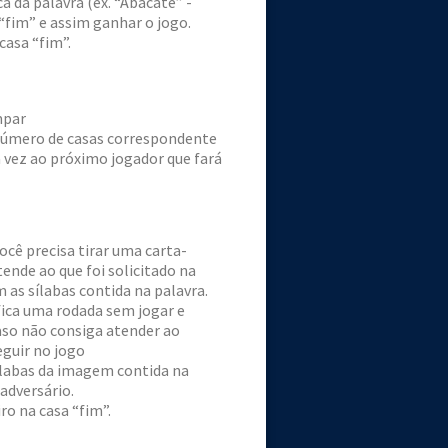
a da palavra (ex. “Abacate” -
a “fim” e assim ganhar o jogo.
casa “fim”.
mpar
o número de casas correspondente
a vez ao próximo jogador que fará
você precisa tirar uma carta-
tende ao que foi solicitado na
m as sílabas contida na palavra.
fica uma rodada sem jogar e
aso não consiga atender ao
eguir no jogo
ílabas da imagem contida na
 adversário.
ro na casa “fim”.