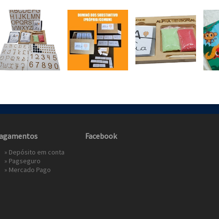
agamentos
Facebook
» Depósito em conta
»
Pagseguro
»
Mercado Pago