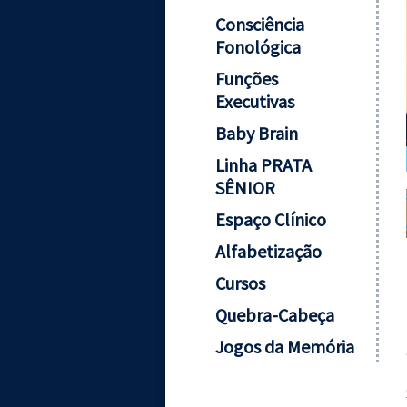
Consciência
Fonológica
Funções
Executivas
Baby Brain
Linha PRATA
SÊNIOR
Espaço Clínico
Alfabetização
Cursos
Quebra-Cabeça
Jogos da Memória