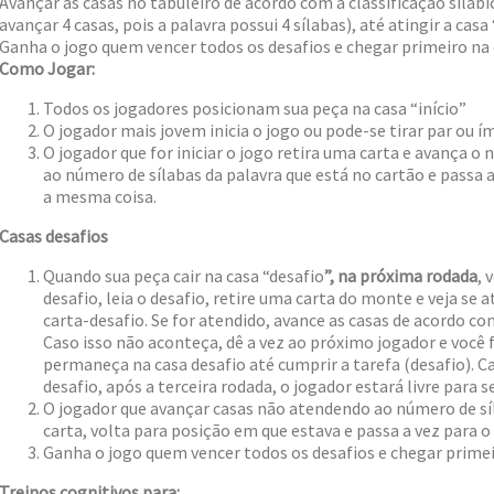
Avançar as casas no tabuleiro de acordo com a classificação silábic
avançar 4 casas, pois a palavra possui 4 sílabas), até atingir a cas
Ganha o jogo quem vencer todos os desafios e chegar primeiro na 
Como Jogar:
Todos os jogadores posicionam sua peça na casa “início”
O jogador mais jovem inicia o jogo ou pode-se tirar par ou í
O jogador que for iniciar o jogo retira uma carta e avança 
ao número de sílabas da palavra que está no cartão e passa 
a mesma coisa.
Casas desafios
Quando sua peça cair na casa “desafio
”, na próxima rodada
, 
desafio, leia o desafio, retire uma carta do monte e veja se a
carta-desafio. Se for atendido, avance as casas de acordo co
Caso isso não aconteça, dê a vez ao próximo jogador e você 
permaneça na casa desafio até cumprir a tarefa (desafio). C
desafio, após a terceira rodada, o jogador estará livre para s
O jogador que avançar casas não atendendo ao número de s
carta, volta para posição em que estava e passa a vez para o
Ganha o jogo quem vencer todos os desafios e chegar primei
Treinos cognitivos para: