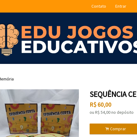
Contato
Entrar
Memória
SEQUÊNCIA C
R$
60,00
ou R$
54,00
no depósito
.
Comprar