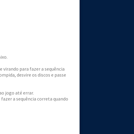
ixo.
ue virando para fazer a sequência
ompida, desvire os discos e passe
ao jogo até errar.
fazer a sequência correta quando