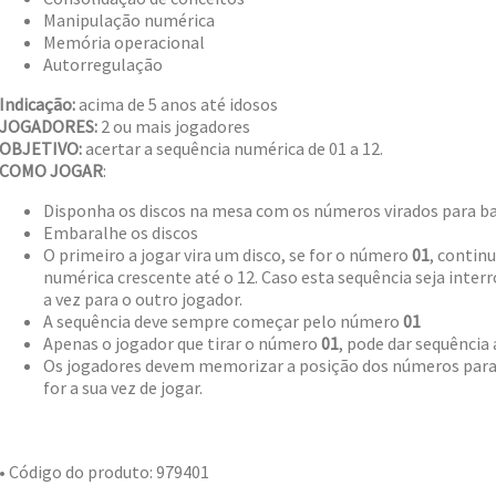
Manipulação numérica
Memória operacional
Autorregulação
Indicação:
acima de 5 anos até idosos
JOGADORES:
2 ou mais jogadores
OBJETIVO:
acertar a sequência numérica de 01 a 12.
COMO JOGAR
:
Disponha os discos na mesa com os números virados para ba
Embaralhe os discos
O primeiro a jogar vira um disco, se for o número
01
, contin
numérica crescente até o 12. Caso esta sequência seja interr
a vez para o outro jogador.
A sequência deve sempre começar pelo número
01
Apenas o jogador que tirar o número
01
, pode dar sequência 
Os jogadores devem memorizar a posição dos números para 
for a sua vez de jogar.
• Código do produto: 979401