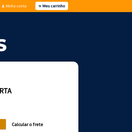
Minha conta
Meu carrinho
f
.
ERTA
Calcular o frete