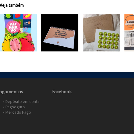
Veja também
agamentos
Facebook
» Depósito em conta
»
Pagseguro
»
Mercado Pago