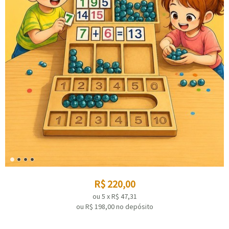
R$
220,00
ou
5
x
R$
47,31
ou R$
198,00
no depósito