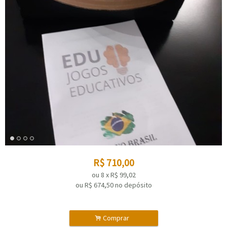
R$
710,00
ou
8
x
R$
99,02
ou R$
674,50
no depósito
.
Comprar