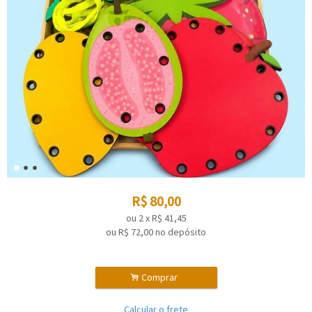
R$
80,00
ou
2
x
R$
41,45
ou R$
72,00
no depósito
.
Comprar
Calcular o frete