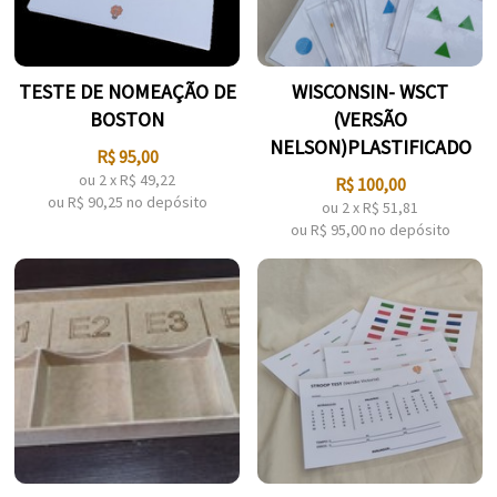
TESTE DE NOMEAÇÃO DE
WISCONSIN- WSCT
BOSTON
(VERSÃO
NELSON)PLASTIFICADO
R$
95,00
ou
2
x
R$
49,22
R$
100,00
ou R$
90,25
no depósito
ou
2
x
R$
51,81
ou R$
95,00
no depósito