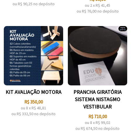
ou R$
90,25
no depósito
ou
2
x
R$
41,45
ou R$
76,00
no depósito
KIT AVALIAÇÃO MOTORA
PRANCHA GIRATÓRIA
SISTEMA NISTAGMO
R$
350,00
VESTIBULAR
ou
8
x
R$
48,81
ou R$
332,50
no depósito
R$
710,00
ou
8
x
R$
99,02
ou R$
674,50
no depósito