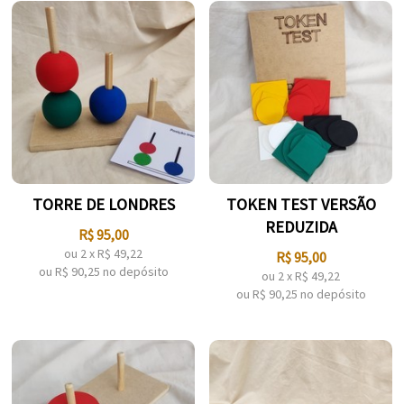
TORRE DE LONDRES
TOKEN TEST VERSÃO
REDUZIDA
R$
95,00
ou
2
x
R$
49,22
R$
95,00
ou R$
90,25
no depósito
ou
2
x
R$
49,22
ou R$
90,25
no depósito