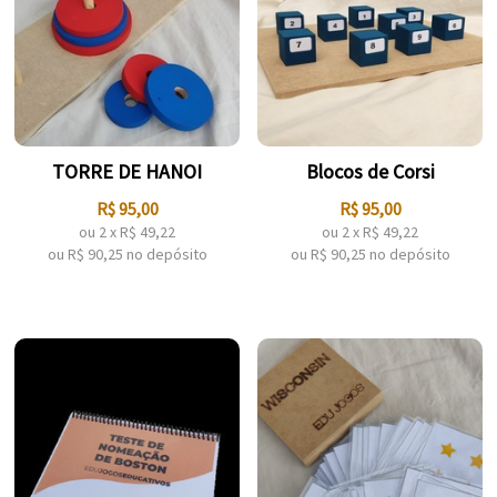
TORRE DE HANOI
Blocos de Corsi
R$
95,00
R$
95,00
ou
2
x
R$
49,22
ou
2
x
R$
49,22
ou R$
90,25
no depósito
ou R$
90,25
no depósito