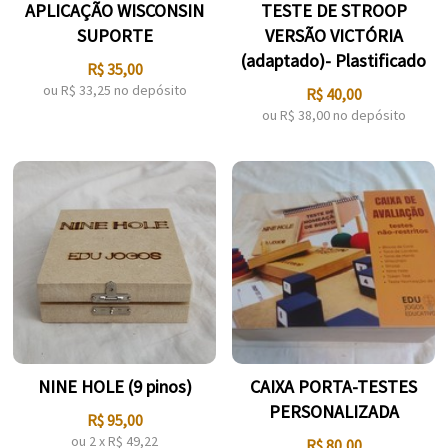
APLICAÇÃO WISCONSIN
TESTE DE STROOP
SUPORTE
VERSÃO VICTÓRIA
(adaptado)- Plastificado
R$
35,00
ou R$
33,25
no depósito
R$
40,00
ou R$
38,00
no depósito
NINE HOLE (9 pinos)
CAIXA PORTA-TESTES
PERSONALIZADA
R$
95,00
ou
2
x
R$
49,22
R$
80,00