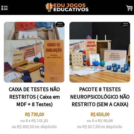
4
.
CAIXA DE TESTES NÃO
PACOTE 8 TESTES
RESTRITOS ( Caixa em
NEUROPSICOLÓGICO NÃO
MDF + 8 Testes)
RESTRITO (SEM A CAIXA)
R$
730,00
R$
650,00
ou
8
x
R$
101,81
ou
8
x
R$
90,66
ou R$
693,50
no depósito
ou R$
617,50
no depósito