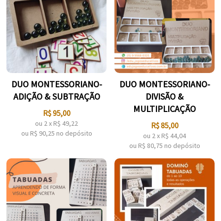
DUO MONTESSORIANO-
DUO MONTESSORIANO-
ADIÇÃO & SUBTRAÇÃO
DIVISÃO &
MULTIPLICAÇÃO
R$
95,00
ou
2
x
R$
49,22
R$
85,00
ou R$
90,25
no depósito
ou
2
x
R$
44,04
ou R$
80,75
no depósito