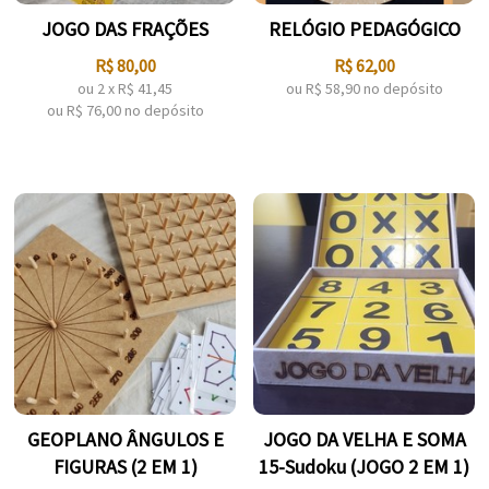
JOGO DAS FRAÇÕES
RELÓGIO PEDAGÓGICO
R$
80,00
R$
62,00
ou
2
x
R$
41,45
ou R$
58,90
no depósito
ou R$
76,00
no depósito
GEOPLANO ÂNGULOS E
JOGO DA VELHA E SOMA
FIGURAS (2 EM 1)
15-Sudoku (JOGO 2 EM 1)