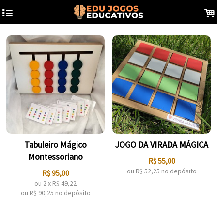
4
.
Tabuleiro Mágico
JOGO DA VIRADA MÁGICA
Montessoriano
R$
55,00
ou R$
52,25
no depósito
R$
95,00
ou
2
x
R$
49,22
ou R$
90,25
no depósito