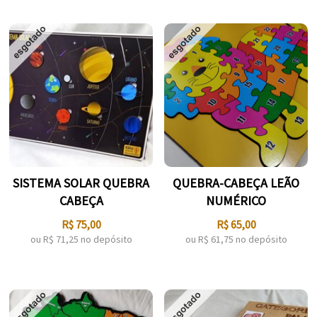
SISTEMA SOLAR QUEBRA
QUEBRA-CABEÇA LEÃO
CABEÇA
NUMÉRICO
R$
75,00
R$
65,00
ou R$
71,25
no depósito
ou R$
61,75
no depósito