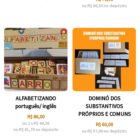
ou R$
66,50
no depósito
ALFABETIZANDO
DOMINÓ DOS
português/ inglês
SUBSTANTIVOS
PRÓPRIOS E COMUNS
R$
86,00
ou
2
x
R$
44,56
R$
60,00
ou R$
81,70
no depósito
ou R$
57,00
no depósito