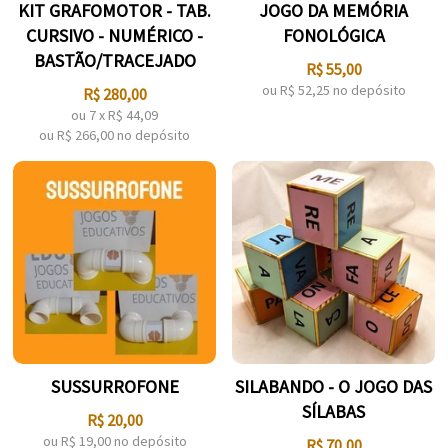
KIT GRAFOMOTOR - TAB.
JOGO DA MEMÓRIA
CURSIVO - NUMÉRICO -
FONOLÓGICA
BASTÃO/TRACEJADO
R$
55,00
ou R$
52,25
no depósito
R$
280,00
ou
7
x
R$
44,09
ou R$
266,00
no depósito
SUSSURROFONE
SILABANDO - O JOGO DAS
SÍLABAS
R$
20,00
ou R$
19,00
no depósito
R$
70,00