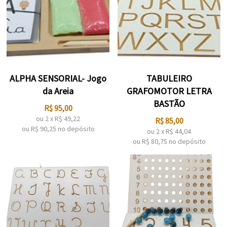
ALPHA SENSORIAL- Jogo
TABULEIRO
da Areia
GRAFOMOTOR LETRA
BASTÃO
R$
95,00
ou
2
x
R$
49,22
R$
85,00
ou R$
90,25
no depósito
ou
2
x
R$
44,04
ou R$
80,75
no depósito