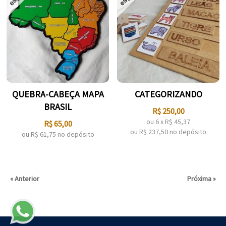
QUEBRA-CABEÇA MAPA
CATEGORIZANDO
BRASIL
R$
250,00
ou
6
x
R$
45,37
R$
65,00
ou R$
237,50
no depósito
ou R$
61,75
no depósito
« Anterior
Próxima »