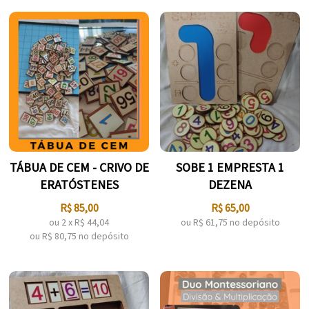
TÁBUA DE CEM - CRIVO DE
SOBE 1 EMPRESTA 1
ERATÓSTENES
DEZENA
R$
85,00
R$
65,00
ou
2
x
R$
44,04
ou R$
61,75
no depósito
ou R$
80,75
no depósito