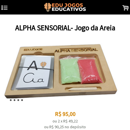
4
.
ALPHA SENSORIAL- Jogo da Areia
R$
95,00
ou
2
x
R$
49,22
ou R$
90,25
no depósito