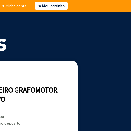
Minha conta
Meu carrinho
f
.
EIRO GRAFOMOTOR
VO
,04
no depósito