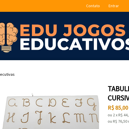
Contato
Entrar
ecutivas
TABUL
CURSI
R$
85,00
ou
2
x
R$
44
ou R$
76,50