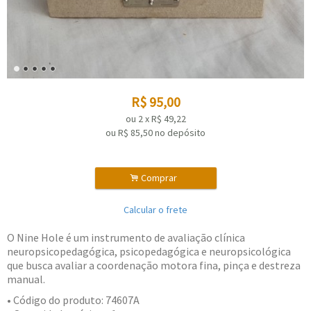
R$
95,00
ou
2
x
R$
49,22
ou R$
85,50
no depósito
.
Comprar
Calcular o frete
O Nine Hole é um instrumento de avaliação clínica
neuropsicopedagógica, psicopedagógica e neuropsicológica
que busca avaliar a coordenação motora fina, pinça e destreza
manual.
• Código do produto: 74607A